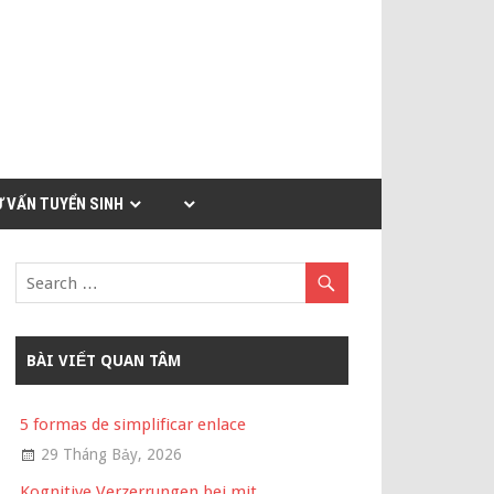
 VẤN TUYỂN SINH
BÀI VIẾT QUAN TÂM
5 formas de simplificar enlace
29 Tháng Bảy, 2026
Kognitive Verzerrungen bei mit