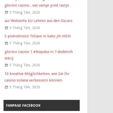
glorion casino , vas varuje pred rastjo
5 Tháng Tám, 2026
zur Webseite Es! Lehren aus den Oscars
5 Tháng Tám, 2026
5 podrobnosti Težave in kako jih rešiti
5 Tháng Tám, 2026
glorion casino 1 #Napaka in 7 dodatnih
lekcij
5 Tháng Tám, 2026
10 kreative Möglichkeiten, wie Sie Ihr
casino solana verbessern können
5 Tháng Tám, 2026
FANPAGE FACEBOOK