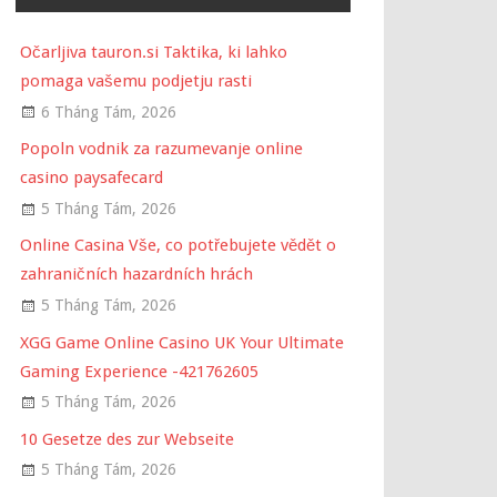
Očarljiva tauron.si Taktika, ki lahko
pomaga vašemu podjetju rasti
6 Tháng Tám, 2026
Popoln vodnik za razumevanje online
casino paysafecard
5 Tháng Tám, 2026
Online Casina Vše, co potřebujete vědět o
zahraničních hazardních hrách
5 Tháng Tám, 2026
XGG Game Online Casino UK Your Ultimate
Gaming Experience -421762605
5 Tháng Tám, 2026
10 Gesetze des zur Webseite
5 Tháng Tám, 2026