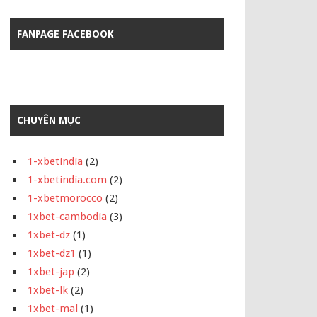
FANPAGE FACEBOOK
CHUYÊN MỤC
1-xbetindia
(2)
1-xbetindia.com
(2)
1-xbetmorocco
(2)
1xbet-cambodia
(3)
1xbet-dz
(1)
1xbet-dz1
(1)
1xbet-jap
(2)
1xbet-lk
(2)
1xbet-mal
(1)