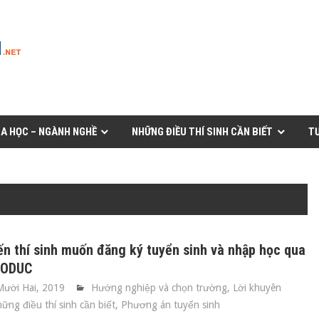
Sàn
tuyển
sinh
A HỌC – NGÀNH NGHỀ
NHỮNG ĐIỀU THÍ SINH CẦN BIẾT
TƯ
iến thí sinh muốn đăng ký tuyển sinh và nhập học qua
AODUC
ười Hai, 2019
Hướng nghiệp và chọn trường
,
Lời khuyên
ững điều thí sinh cần biết
,
Phương án tuyển sinh