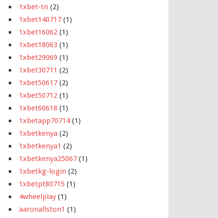
1xbet-tn
(2)
1xbet140717
(1)
1xbet16062
(1)
1xbet18063
(1)
1xbet29069
(1)
1xbet30711
(2)
1xbet50617
(2)
1xbet50712
(1)
1xbet60618
(1)
1xbetapp70714
(1)
1xbetkenya
(2)
1xbetkenya1
(2)
1xbetkenya25067
(1)
1xbetkg-login
(2)
1xbetpt80715
(1)
4wheelplay
(1)
aaronallston1
(1)