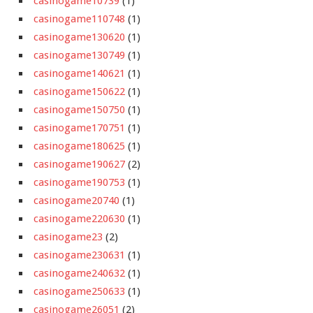
casinogame10739
(1)
casinogame110748
(1)
casinogame130620
(1)
casinogame130749
(1)
casinogame140621
(1)
casinogame150622
(1)
casinogame150750
(1)
casinogame170751
(1)
casinogame180625
(1)
casinogame190627
(2)
casinogame190753
(1)
casinogame20740
(1)
casinogame220630
(1)
casinogame23
(2)
casinogame230631
(1)
casinogame240632
(1)
casinogame250633
(1)
casinogame26051
(2)