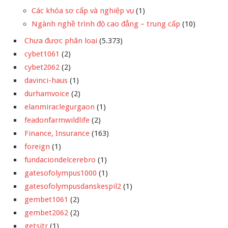
Các khóa sơ cấp và nghiệp vụ
(1)
Ngành nghề trình độ cao đẳng – trung cấp
(10)
Chưa được phân loại
(5.373)
cybet1061
(2)
cybet2062
(2)
davinci-haus
(1)
durhamvoice
(2)
elanmiraclegurgaon
(1)
feadonfarmwildlife
(2)
Finance, Insurance
(163)
foreign
(1)
fundaciondelcerebro
(1)
gatesofolympus1000
(1)
gatesofolympusdanskespil2
(1)
gembet1061
(2)
gembet2062
(2)
getsitr
(1)