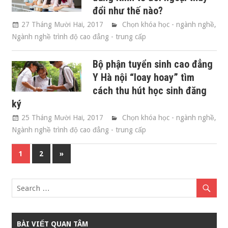
đổi như thế nào?
27 Tháng Mười Hai, 2017
Chọn khóa học - ngành nghề
,
Ngành nghề trình độ cao đẳng - trung cấp
Bộ phận tuyển sinh cao đẳng
Y Hà nội “loay hoay” tìm
cách thu hút học sinh đăng
ký
25 Tháng Mười Hai, 2017
Chọn khóa học - ngành nghề
,
Ngành nghề trình độ cao đẳng - trung cấp
1
2
Next
»
Điều
Posts
hướng
bài
viết
BÀI VIẾT QUAN TÂM