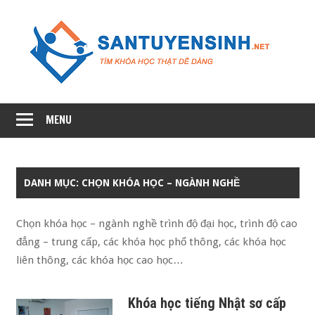
Skip
to
S
content
t
Site
si
thành
MENU
viên
của
KETNOIGIAODUC
DANH MỤC: CHỌN KHÓA HỌC – NGÀNH NGHỀ
Chọn khóa học – ngành nghề trình độ đại học, trình độ cao
đẳng – trung cấp, các khóa học phổ thông, các khóa học
liên thông, các khóa học cao học…
Khóa học tiếng Nhật sơ cấp