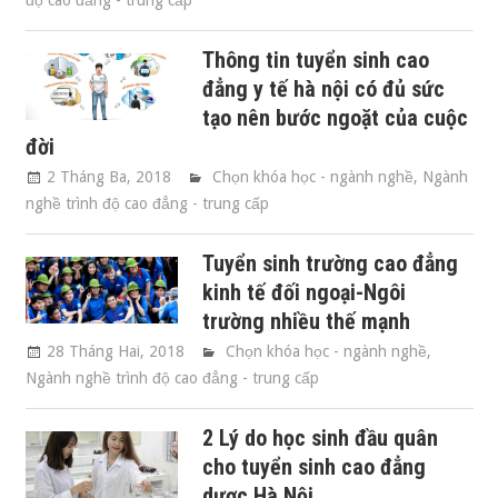
độ cao đẳng - trung cấp
Thông tin tuyển sinh cao
đẳng y tế hà nội có đủ sức
tạo nên bước ngoặt của cuộc
đời
2 Tháng Ba, 2018
Chọn khóa học - ngành nghề
,
Ngành
nghề trình độ cao đẳng - trung cấp
Tuyển sinh trường cao đẳng
kinh tế đối ngoại-Ngôi
trường nhiều thế mạnh
28 Tháng Hai, 2018
Chọn khóa học - ngành nghề
,
Ngành nghề trình độ cao đẳng - trung cấp
2 Lý do học sinh đầu quân
cho tuyển sinh cao đẳng
dược Hà Nội