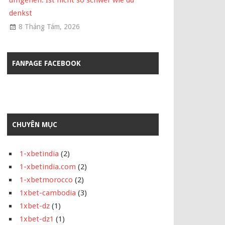
denkst
8 Tháng Tám, 2026
FANPAGE FACEBOOK
CHUYÊN MỤC
1-xbetindia
(2)
1-xbetindia.com
(2)
1-xbetmorocco
(2)
1xbet-cambodia
(3)
1xbet-dz
(1)
1xbet-dz1
(1)