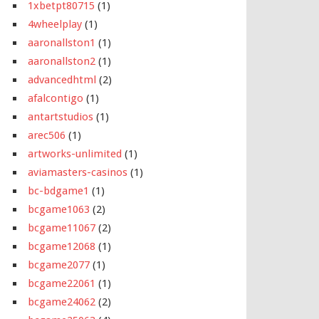
1xbetpt80715
(1)
4wheelplay
(1)
aaronallston1
(1)
aaronallston2
(1)
advancedhtml
(2)
afalcontigo
(1)
antartstudios
(1)
arec506
(1)
artworks-unlimited
(1)
aviamasters-casinos
(1)
bc-bdgame1
(1)
bcgame1063
(2)
bcgame11067
(2)
bcgame12068
(1)
bcgame2077
(1)
bcgame22061
(1)
bcgame24062
(2)