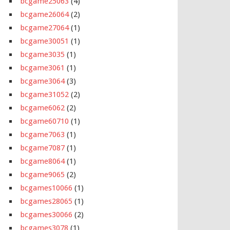
bcgame25063
(4)
bcgame26064
(2)
bcgame27064
(1)
bcgame30051
(1)
bcgame3035
(1)
bcgame3061
(1)
bcgame3064
(3)
bcgame31052
(2)
bcgame6062
(2)
bcgame60710
(1)
bcgame7063
(1)
bcgame7087
(1)
bcgame8064
(1)
bcgame9065
(2)
bcgames10066
(1)
bcgames28065
(1)
bcgames30066
(2)
bcgames3078
(1)