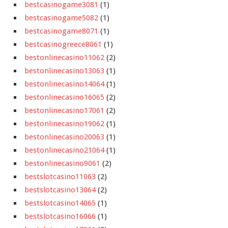
bestcasinogame3081
(1)
bestcasinogame5082
(1)
bestcasinogame8071
(1)
bestcasinogreece8061
(1)
bestonlinecasino11062
(2)
bestonlinecasino13063
(1)
bestonlinecasino14064
(1)
bestonlinecasino16065
(2)
bestonlinecasino17061
(2)
bestonlinecasino19062
(1)
bestonlinecasino20063
(1)
bestonlinecasino21064
(1)
bestonlinecasino9061
(2)
bestslotcasino11063
(2)
bestslotcasino13064
(2)
bestslotcasino14065
(1)
bestslotcasino16066
(1)