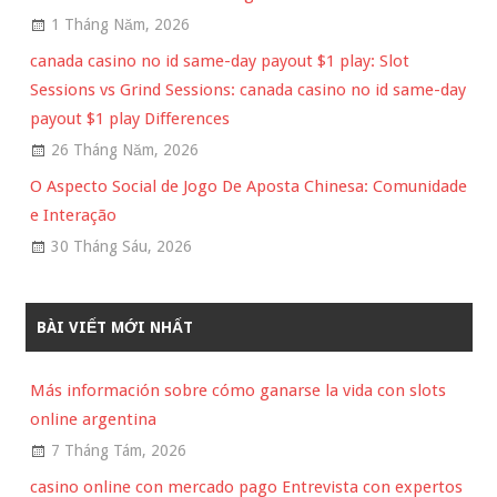
1 Tháng Năm, 2026
canada casino no id same-day payout $1 play: Slot
Sessions vs Grind Sessions: canada casino no id same-day
payout $1 play Differences
26 Tháng Năm, 2026
O Aspecto Social de Jogo De Aposta Chinesa: Comunidade
e Interação
30 Tháng Sáu, 2026
BÀI VIẾT MỚI NHẤT
Más información sobre cómo ganarse la vida con slots
online argentina
7 Tháng Tám, 2026
casino online con mercado pago Entrevista con expertos