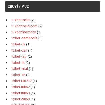
CHUYÊN MỤC
1-xbetindia
(2)
1-xbetindia.com
(2)
1-xbetmorocco
(2)
1xbet-cambodia
(3)
1xbet-dz
(1)
1xbet-dz1
(1)
1xbet-jap
(2)
1xbet-lk
(2)
1xbet-mal
(1)
1xbet-tn
(2)
1xbet140717
(1)
1xbet16062
(1)
1xbet18063
(1)
1xbet29069
(1)