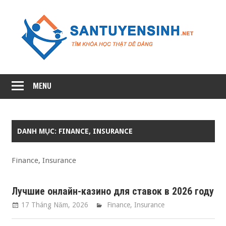
Skip
to
S
content
t
Site
si
thành
MENU
viên
của
KETNOIGIAODUC
DANH MỤC: FINANCE, INSURANCE
Finance, Insurance
Лучшие онлайн-казино для ставок в 2026 году
17 Tháng Năm, 2026
Finance, Insurance