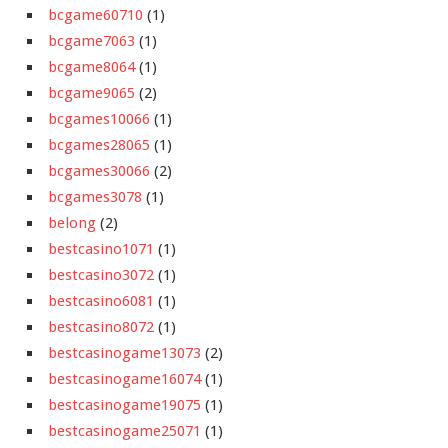
bcgame60710
(1)
bcgame7063
(1)
bcgame8064
(1)
bcgame9065
(2)
bcgames10066
(1)
bcgames28065
(1)
bcgames30066
(2)
bcgames3078
(1)
belong
(2)
bestcasino1071
(1)
bestcasino3072
(1)
bestcasino6081
(1)
bestcasino8072
(1)
bestcasinogame13073
(2)
bestcasinogame16074
(1)
bestcasinogame19075
(1)
bestcasinogame25071
(1)