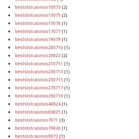
bestslotcasinos10073
(2)
bestslotcasinos13075
(2)
bestslotcasinos15076
(1)
bestslotcasinos17077
(1)
bestslotcasinos19079
(1)
bestslotcasinos200710
(1)
bestslotcasinos20822
(2)
bestslotcasinos210711
(1)
bestslotcasinos230713
(1)
bestslotcasinos250715
(1)
bestslotcasinos270717
(1)
bestslotcasinos290719
(1)
bestslotcasinos40824
(1)
bestslotcasinos60825
(1)
bestslotcasinos7071
(3)
bestslotcasinos70826
(1)
bestslotcasinos9072
(1)