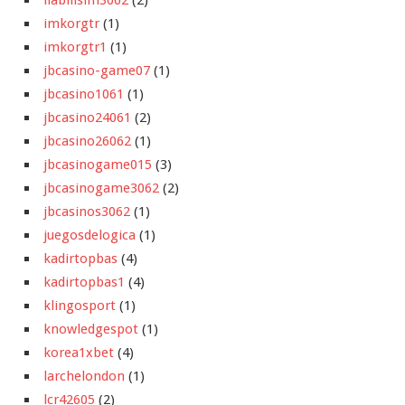
ilabilisim3062
(2)
imkorgtr
(1)
imkorgtr1
(1)
jbcasino-game07
(1)
jbcasino1061
(1)
jbcasino24061
(2)
jbcasino26062
(1)
jbcasinogame015
(3)
jbcasinogame3062
(2)
jbcasinos3062
(1)
juegosdelogica
(1)
kadirtopbas
(4)
kadirtopbas1
(4)
klingosport
(1)
knowledgespot
(1)
korea1xbet
(4)
larchelondon
(1)
lcr42605
(2)