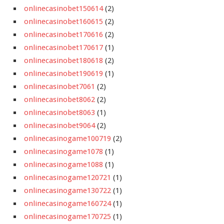
onlinecasinobet150614
(2)
onlinecasinobet160615
(2)
onlinecasinobet170616
(2)
onlinecasinobet170617
(1)
onlinecasinobet180618
(2)
onlinecasinobet190619
(1)
onlinecasinobet7061
(2)
onlinecasinobet8062
(2)
onlinecasinobet8063
(1)
onlinecasinobet9064
(2)
onlinecasinogame100719
(2)
onlinecasinogame1078
(1)
onlinecasinogame1088
(1)
onlinecasinogame120721
(1)
onlinecasinogame130722
(1)
onlinecasinogame160724
(1)
onlinecasinogame170725
(1)