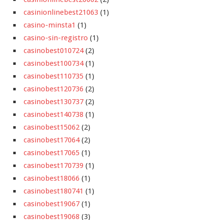
casinionlinebest21063
(1)
casino-minsta1
(1)
casino-sin-registro
(1)
casinobest010724
(2)
casinobest100734
(1)
casinobest110735
(1)
casinobest120736
(2)
casinobest130737
(2)
casinobest140738
(1)
casinobest15062
(2)
casinobest17064
(2)
casinobest17065
(1)
casinobest170739
(1)
casinobest18066
(1)
casinobest180741
(1)
casinobest19067
(1)
casinobest19068
(3)