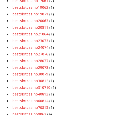
bestslotcasino17061
(2)
bestslotcasino19062
(1)
bestslotcasino19071
(1)
bestslotcasino20063
(1)
bestslotcasino20811
(1)
bestslotcasino21064
(1)
bestslotcasino23073
(1)
bestslotcasino24074
(1)
bestslotcasino27076
(1)
bestslotcasino28077
(1)
bestslotcasino29078
(1)
bestslotcasino30079
(1)
bestslotcasino30812
(1)
bestslotcasino310710
(1)
bestslotcasino40813
(1)
bestslotcasino60814
(1)
bestslotcasino70815
(1)
bestslotcasino9062
(4)