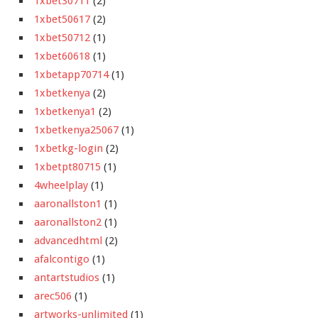
1xbet30711
(2)
1xbet50617
(2)
1xbet50712
(1)
1xbet60618
(1)
1xbetapp70714
(1)
1xbetkenya
(2)
1xbetkenya1
(2)
1xbetkenya25067
(1)
1xbetkg-login
(2)
1xbetpt80715
(1)
4wheelplay
(1)
aaronallston1
(1)
aaronallston2
(1)
advancedhtml
(2)
afalcontigo
(1)
antartstudios
(1)
arec506
(1)
artworks-unlimited
(1)