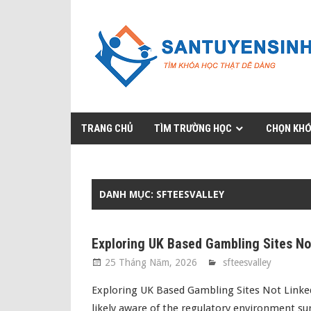
Skip
to
content
Site
thành
TRANG CHỦ
TÌM TRƯỜNG HỌC
CHỌN KHÓ
viên
của
KETNOIGIAODUC
DANH MỤC: SFTEESVALLEY
Exploring UK Based Gambling Sites N
25 Tháng Năm, 2026
sfteesvalley
Exploring UK Based Gambling Sites Not Linked
likely aware of the regulatory environment su