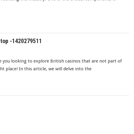
Stop -1420279511
you looking to explore British casinos that are not part of
place! In this article, we will delve into the