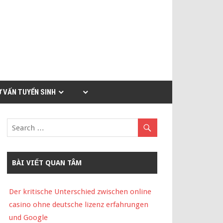
 VẤN TUYỂN SINH
BÀI VIẾT QUAN TÂM
Der kritische Unterschied zwischen online
casino ohne deutsche lizenz erfahrungen
und Google