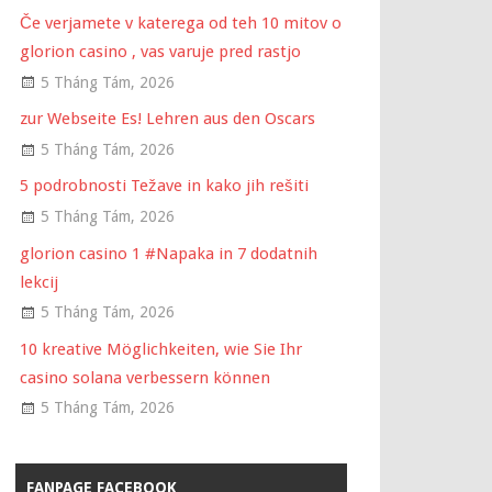
Če verjamete v katerega od teh 10 mitov o
glorion casino , vas varuje pred rastjo
5 Tháng Tám, 2026
zur Webseite Es! Lehren aus den Oscars
5 Tháng Tám, 2026
5 podrobnosti Težave in kako jih rešiti
5 Tháng Tám, 2026
glorion casino 1 #Napaka in 7 dodatnih
lekcij
5 Tháng Tám, 2026
10 kreative Möglichkeiten, wie Sie Ihr
casino solana verbessern können
5 Tháng Tám, 2026
FANPAGE FACEBOOK