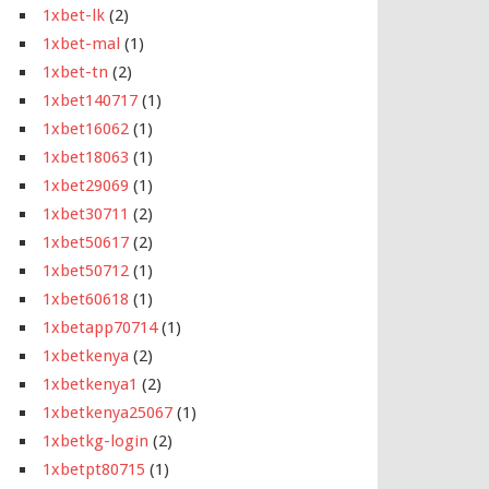
1xbet-lk
(2)
1xbet-mal
(1)
1xbet-tn
(2)
1xbet140717
(1)
1xbet16062
(1)
1xbet18063
(1)
1xbet29069
(1)
1xbet30711
(2)
1xbet50617
(2)
1xbet50712
(1)
1xbet60618
(1)
1xbetapp70714
(1)
1xbetkenya
(2)
1xbetkenya1
(2)
1xbetkenya25067
(1)
1xbetkg-login
(2)
1xbetpt80715
(1)