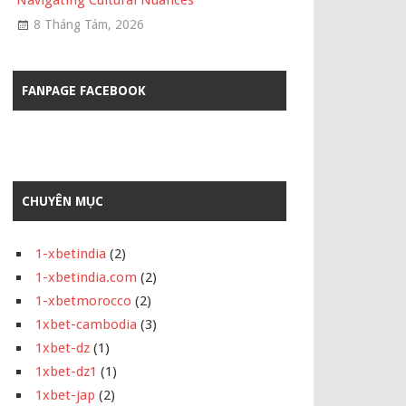
8 Tháng Tám, 2026
FANPAGE FACEBOOK
CHUYÊN MỤC
1-xbetindia
(2)
1-xbetindia.com
(2)
1-xbetmorocco
(2)
1xbet-cambodia
(3)
1xbet-dz
(1)
1xbet-dz1
(1)
1xbet-jap
(2)