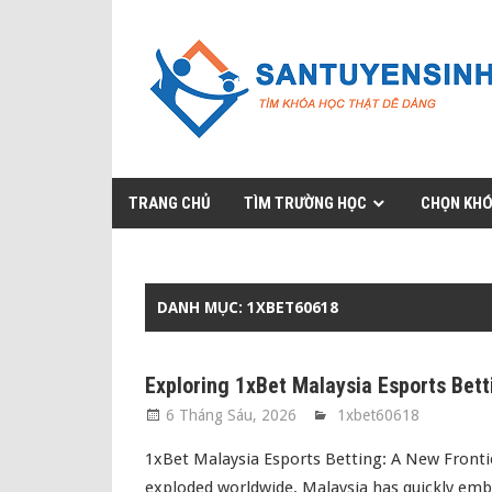
Skip
to
content
Site
thành
TRANG CHỦ
TÌM TRƯỜNG HỌC
CHỌN KHÓ
viên
của
KETNOIGIAODUC
DANH MỤC: 1XBET60618
Exploring 1xBet Malaysia Esports Bet
6 Tháng Sáu, 2026
1xbet60618
1xBet Malaysia Esports Betting: A New Front
exploded worldwide, Malaysia has quickly emb