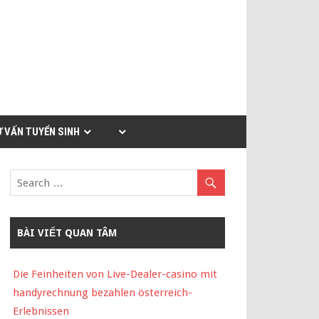
 VẤN TUYỂN SINH
BÀI VIẾT QUAN TÂM
Die Feinheiten von Live-Dealer-casino mit
handyrechnung bezahlen österreich-
Erlebnissen