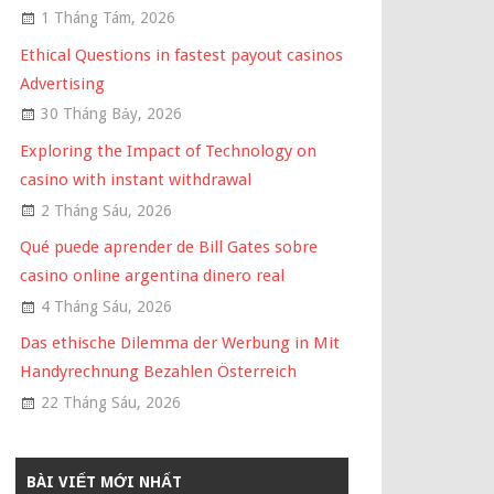
1 Tháng Tám, 2026
Ethical Questions in fastest payout casinos
Advertising
30 Tháng Bảy, 2026
Exploring the Impact of Technology on
casino with instant withdrawal
2 Tháng Sáu, 2026
Qué puede aprender de Bill Gates sobre
casino online argentina dinero real
4 Tháng Sáu, 2026
Das ethische Dilemma der Werbung in Mit
Handyrechnung Bezahlen Österreich
22 Tháng Sáu, 2026
BÀI VIẾT MỚI NHẤT