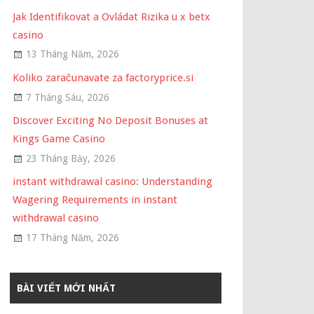
Jak Identifikovat a Ovládat Rizika u x betx
casino
13 Tháng Năm, 2026
Koliko zaračunavate za factoryprice.si
7 Tháng Sáu, 2026
Discover Exciting No Deposit Bonuses at
Kings Game Casino
23 Tháng Bảy, 2026
instant withdrawal casino: Understanding
Wagering Requirements in instant
withdrawal casino
17 Tháng Năm, 2026
BÀI VIẾT MỚI NHẤT