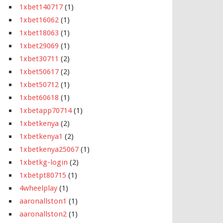
1xbet140717
(1)
1xbet16062
(1)
1xbet18063
(1)
1xbet29069
(1)
1xbet30711
(2)
1xbet50617
(2)
1xbet50712
(1)
1xbet60618
(1)
1xbetapp70714
(1)
1xbetkenya
(2)
1xbetkenya1
(2)
1xbetkenya25067
(1)
1xbetkg-login
(2)
1xbetpt80715
(1)
4wheelplay
(1)
aaronallston1
(1)
aaronallston2
(1)