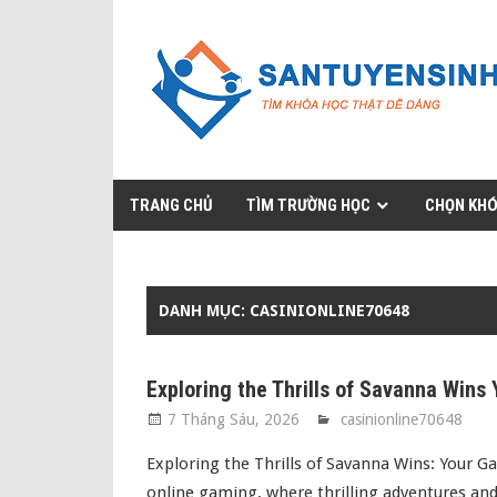
Skip
to
content
Site
thành
TRANG CHỦ
TÌM TRƯỜNG HỌC
CHỌN KHÓ
viên
của
KETNOIGIAODUC
DANH MỤC: CASINIONLINE70648
Exploring the Thrills of Savanna Wins
7 Tháng Sáu, 2026
casinionline70648
Exploring the Thrills of Savanna Wins: Your 
online gaming, where thrilling adventures and