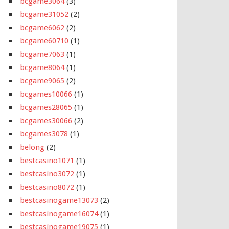
bcgame3064
(3)
bcgame31052
(2)
bcgame6062
(2)
bcgame60710
(1)
bcgame7063
(1)
bcgame8064
(1)
bcgame9065
(2)
bcgames10066
(1)
bcgames28065
(1)
bcgames30066
(2)
bcgames3078
(1)
belong
(2)
bestcasino1071
(1)
bestcasino3072
(1)
bestcasino8072
(1)
bestcasinogame13073
(2)
bestcasinogame16074
(1)
bestcasinogame19075
(1)