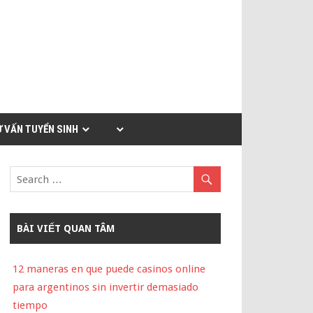
 VẤN TUYỂN SINH
BÀI VIẾT QUAN TÂM
12 maneras en que puede casinos online
para argentinos sin invertir demasiado
tiempo