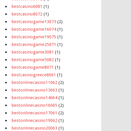
bestcasino6081
(1)
bestcasino8072
(1)
bestcasinogame13073
(2)
bestcasinogame16074
(1)
bestcasinogame19075
(1)
bestcasinogame25071
(1)
bestcasinogame3081
(1)
bestcasinogame5082
(1)
bestcasinogame8071
(1)
bestcasinogreece8061
(1)
bestonlinecasino11062
(2)
bestonlinecasino13063
(1)
bestonlinecasino14064
(1)
bestonlinecasino16065
(2)
bestonlinecasino17061
(2)
bestonlinecasino19062
(1)
bestonlinecasino20063
(1)