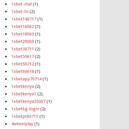
1xbet-mal
(1)
1xbet-tn
(2)
1xbet140717
(1)
1xbet16062
(1)
1xbet18063
(1)
1xbet29069
(1)
1xbet30711
(2)
1xbet50617
(2)
1xbet50712
(1)
1xbet60618
(1)
1xbetapp70714
(1)
1xbetkenya
(2)
1xbetkenya1
(2)
1xbetkenya25067
(1)
1xbetkg-login
(2)
1xbetpt80715
(1)
4wheelplay
(1)