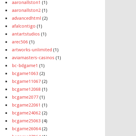
aaronallston1
(1)
aaronallston2
(1)
advancedhtml
(2)
afalcontigo
(1)
antartstudios
(1)
arec506
(1)
artworks-unlimited
(1)
aviamasters-casinos
(1)
bc-bdgame1
(1)
bcgame1063
(2)
bcgame11067
(2)
bcgame12068
(1)
bcgame2077
(1)
bcgame22061
(1)
bcgame24062
(2)
bcgame25063
(4)
bcgame26064
(2)