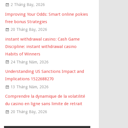
2 Tháng Bảy, 2026
Improving Your Odds: Smart online pokies
free bonus Strategies
20 Tháng Bảy, 2026
instant withdrawal casino: Cash Game
Discipline: instant withdrawal casino
Habits of Winners
24 Tháng Năm, 2026
Understanding US Sanctions Impact and
Implications 1522688270
13 Tháng Năm, 2026
Comprendre la dynamique de la volatilité
du casino en ligne sans limite de retrait
20 Tháng Bảy, 2026