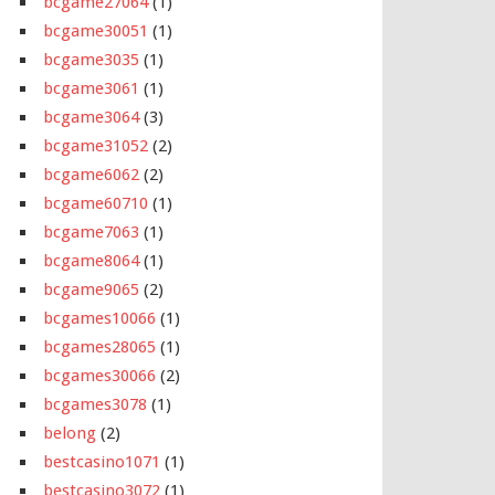
bcgame27064
(1)
bcgame30051
(1)
bcgame3035
(1)
bcgame3061
(1)
bcgame3064
(3)
bcgame31052
(2)
bcgame6062
(2)
bcgame60710
(1)
bcgame7063
(1)
bcgame8064
(1)
bcgame9065
(2)
bcgames10066
(1)
bcgames28065
(1)
bcgames30066
(2)
bcgames3078
(1)
belong
(2)
bestcasino1071
(1)
bestcasino3072
(1)