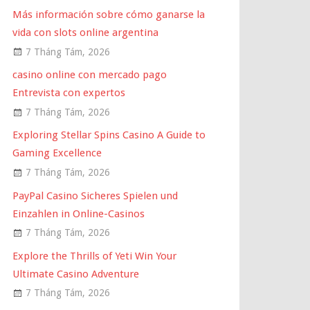
Más información sobre cómo ganarse la
vida con slots online argentina
7 Tháng Tám, 2026
casino online con mercado pago
Entrevista con expertos
7 Tháng Tám, 2026
Exploring Stellar Spins Casino A Guide to
Gaming Excellence
7 Tháng Tám, 2026
PayPal Casino Sicheres Spielen und
Einzahlen in Online-Casinos
7 Tháng Tám, 2026
Explore the Thrills of Yeti Win Your
Ultimate Casino Adventure
7 Tháng Tám, 2026