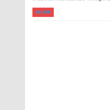
ĐỌC THÊM