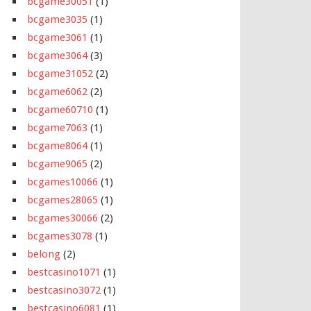
bcgame30051
(1)
bcgame3035
(1)
bcgame3061
(1)
bcgame3064
(3)
bcgame31052
(2)
bcgame6062
(2)
bcgame60710
(1)
bcgame7063
(1)
bcgame8064
(1)
bcgame9065
(2)
bcgames10066
(1)
bcgames28065
(1)
bcgames30066
(2)
bcgames3078
(1)
belong
(2)
bestcasino1071
(1)
bestcasino3072
(1)
bestcasino6081
(1)