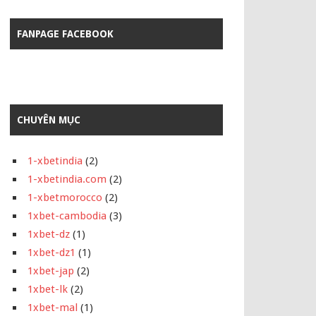
FANPAGE FACEBOOK
CHUYÊN MỤC
1-xbetindia
(2)
1-xbetindia.com
(2)
1-xbetmorocco
(2)
1xbet-cambodia
(3)
1xbet-dz
(1)
1xbet-dz1
(1)
1xbet-jap
(2)
1xbet-lk
(2)
1xbet-mal
(1)