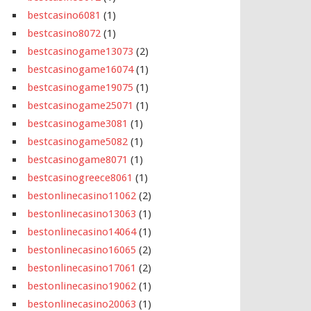
bestcasino6081
(1)
bestcasino8072
(1)
bestcasinogame13073
(2)
bestcasinogame16074
(1)
bestcasinogame19075
(1)
bestcasinogame25071
(1)
bestcasinogame3081
(1)
bestcasinogame5082
(1)
bestcasinogame8071
(1)
bestcasinogreece8061
(1)
bestonlinecasino11062
(2)
bestonlinecasino13063
(1)
bestonlinecasino14064
(1)
bestonlinecasino16065
(2)
bestonlinecasino17061
(2)
bestonlinecasino19062
(1)
bestonlinecasino20063
(1)