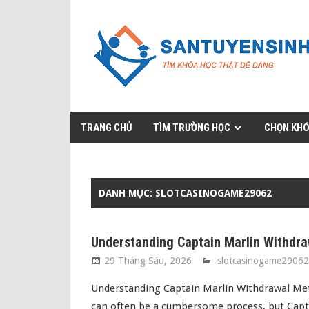
Skip
to
content
Site
thành
TRANG CHỦ
TÌM TRƯỜNG HỌC
CHỌN KHÓ
viên
của
KETNOIGIAODUC
DANH MỤC: SLOTCASINOGAME29062
Understanding Captain Marlin Withdr
29 Tháng Sáu, 2026
slotcasinogame2906
Understanding Captain Marlin Withdrawal Met
can often be a cumbersome process, but Capta