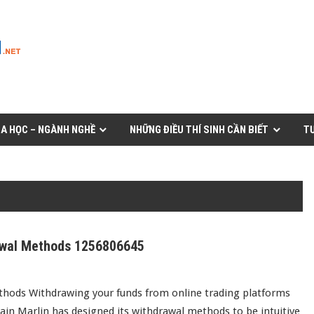
Sàn
tuyển
sinh
A HỌC – NGÀNH NGHỀ
NHỮNG ĐIỀU THÍ SINH CẦN BIẾT
TƯ
awal Methods 1256806645
2
hods Withdrawing your funds from online trading platforms
in Marlin has designed its withdrawal methods to be intuitive