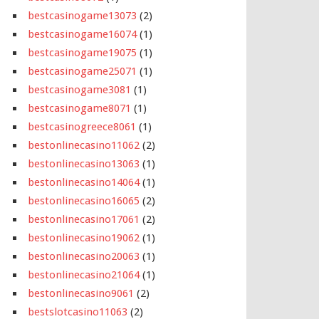
bestcasinogame13073
(2)
bestcasinogame16074
(1)
bestcasinogame19075
(1)
bestcasinogame25071
(1)
bestcasinogame3081
(1)
bestcasinogame8071
(1)
bestcasinogreece8061
(1)
bestonlinecasino11062
(2)
bestonlinecasino13063
(1)
bestonlinecasino14064
(1)
bestonlinecasino16065
(2)
bestonlinecasino17061
(2)
bestonlinecasino19062
(1)
bestonlinecasino20063
(1)
bestonlinecasino21064
(1)
bestonlinecasino9061
(2)
bestslotcasino11063
(2)