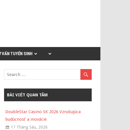
 VẤN TUYỂN SINH
BÀI VIẾT QUAN TÂM
DoubleStar Casino SK 2026 Vzrušujúca
budúcnosť a inovácie
17 Tháng Sáu, 2026