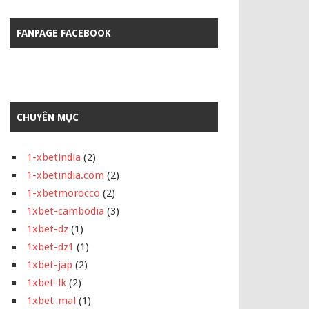
FANPAGE FACEBOOK
CHUYÊN MỤC
1-xbetindia
(2)
1-xbetindia.com
(2)
1-xbetmorocco
(2)
1xbet-cambodia
(3)
1xbet-dz
(1)
1xbet-dz1
(1)
1xbet-jap
(2)
1xbet-lk
(2)
1xbet-mal
(1)