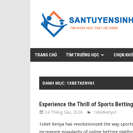
Skip
to
content
Site
thành
TRANG CHỦ
TÌM TRƯỜNG HỌC
CHỌN KHÓ
viên
của
KETNOIGIAODUC
DANH MỤC: 1XBETKENYA1
Experience the Thrill of Sports Betti
24 Tháng Sáu, 2026
1xbetkenya1
1xbet Kenya has revolutionized the way sports
increasing popularity of online betting platfo